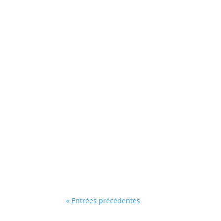
Chiguecky
Le sang rare, une notion relative qui illust
Chiguecky
Le podcast qui prend à bras le corps les en
« Entrées précédentes