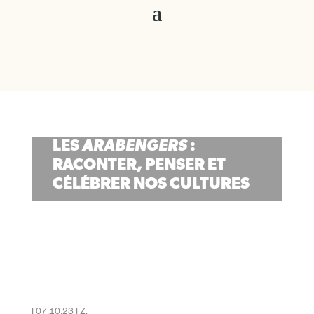
LES
ARABENGERS
:
RACONTER, PENSER ET
CÉLÉBRER NOS CULTURES
Crédit photo: Maude Girard – Khoroteuf Arabengers
I 07.10.23 I Z.