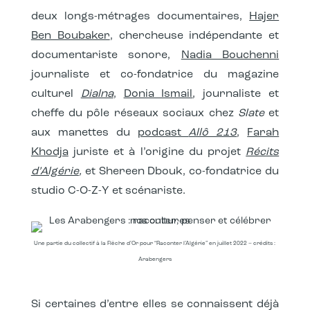
deux longs-métrages documentaires,
Hajer
Ben Boubaker
, chercheuse indépendante et
documentariste sonore,
Nadia Bouchenni
journaliste et co-fondatrice du magazine
culturel
Dialna
,
Donia Ismail
, journaliste et
cheffe du pôle réseaux sociaux chez
Slate
et
aux manettes du
podcast
Allô 213
,
Farah
Khodja
juriste et à l’origine du projet
Récits
d’Algérie
,
et Shereen Dbouk, co-fondatrice du
studio C-O-Z-Y et scénariste.
Une partie du collectif à la Flèche d’Or pour “Raconter l’Algérie” en juillet 2022 – crédits :
Arabengers
Si certaines d’entre elles se connaissent déjà