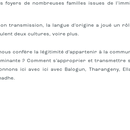
es foyers de nombreuses familles issues de l’immi
u non transmission, la langue d’origine a joué un r
mulent deux cultures, voire plus.
nous confère la légitimité d’appartenir à la commun
 dominante ? Comment s’approprier et transmettre s
nnons ici avec ici avec Balogun, Tharangeny, Ella,
hadhe.